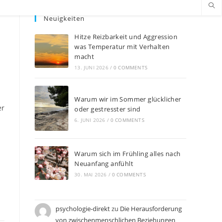
Neuigkeiten
Hitze Reizbarkeit und Aggression
was Temperatur mit Verhalten
macht
13. JUNI 2026
/
0 COMMENTS
Warum wir im Sommer glücklicher
er
oder gestresster sind
6. JUNI 2026
/
0 COMMENTS
Warum sich im Frühling alles nach
Neuanfang anfühlt
30. MAI 2026
/
0 COMMENTS
psychologie-direkt
zu
Die Herausforderung
von zwischenmenschlichen Beziehungen