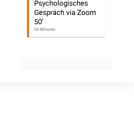
at
Strutz