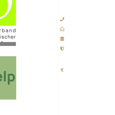
Barholomäusweg 
9530 Bad Bleiberg
+43 67762642001
office@psychologie
Impressum
Datenschutzerklär
Bankverbindung
Kontoinhaber: Mag.
IBAN: AT411420
BIC: BAWAATW