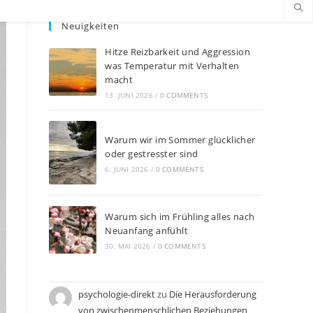
Neuigkeiten
Hitze Reizbarkeit und Aggression
was Temperatur mit Verhalten
macht
13. JUNI 2026
/
0 COMMENTS
Warum wir im Sommer glücklicher
oder gestresster sind
6. JUNI 2026
/
0 COMMENTS
Warum sich im Frühling alles nach
Neuanfang anfühlt
30. MAI 2026
/
0 COMMENTS
psychologie-direkt
zu
Die Herausforderung
von zwischenmenschlichen Beziehungen