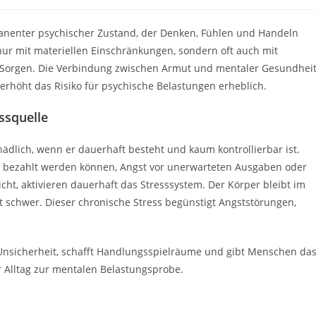
rmanenter psychischer Zustand, der Denken, Fühlen und Handeln
t nur mit materiellen Einschränkungen, sondern oft auch mit
n Sorgen. Die Verbindung zwischen Armut und mentaler Gesundhei
t erhöht das Risiko für psychische Belastungen erheblich.
ssquelle
hädlich, wenn er dauerhaft besteht und kaum kontrollierbar ist.
ht bezahlt werden können, Angst vor unerwarteten Ausgaben oder
cht, aktivieren dauerhaft das Stresssystem. Der Körper bleibt im
lt schwer. Dieser chronische Stress begünstigt Angststörungen,
rt Unsicherheit, schafft Handlungsspielräume und gibt Menschen da
er Alltag zur mentalen Belastungsprobe.