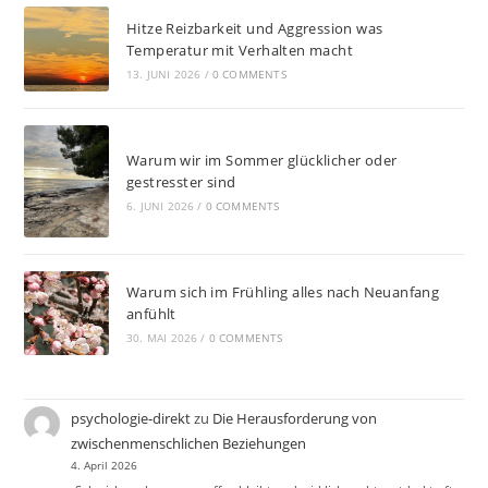
i
Hitze Reizbarkeit und Aggression was
v
Temperatur mit Verhalten macht
e
13. JUNI 2026
/
0 COMMENTS
:
Warum wir im Sommer glücklicher oder
gestresster sind
6. JUNI 2026
/
0 COMMENTS
Warum sich im Frühling alles nach Neuanfang
anfühlt
30. MAI 2026
/
0 COMMENTS
psychologie-direkt
zu
Die Herausforderung von
zwischenmenschlichen Beziehungen
4. April 2026