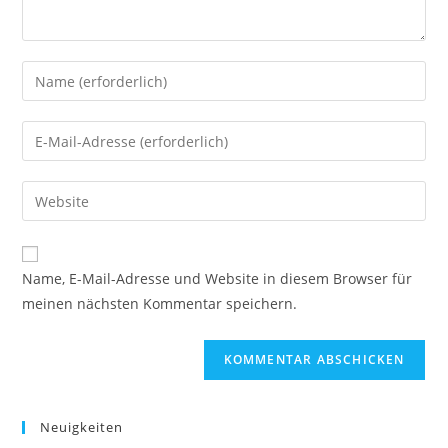
A
Name, E-Mail-Adresse und Website in diesem Browser für
l
meinen nächsten Kommentar speichern.
t
e
r
n
a
Neuigkeiten
t