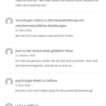
„Sehe ich auch so – wer offen bleibt und wirklich sucht, entdeckt oft
mehr, als er erwartet hat.“
Sennebogen Sabine
zu
Die Herausforderung von
zwischenmenschlichen Beziehungen
27. März 2026
Wer den Sinn des Lebens sucht wird ihn finden
Joon
zu
Der Verlust eines geliebten Tieres
10. Oktober 2024
Ich habe das genauso erlebt. Mit der Zeit wird es leichter. Tiere sind
wie Familienmitglieder, deshalb ist es auch so…
psychologie-direkt
zu
Selfcare
9. März 2024
Das freut mich sehr! Vielen Dank,für die positive Rückmeldung!
Luisa
zu
Selfcare