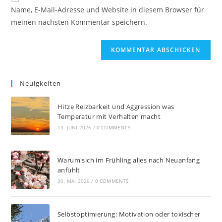
Name, E-Mail-Adresse und Website in diesem Browser für
l
meinen nächsten Kommentar speichern.
t
e
r
n
a
Neuigkeiten
t
i
Hitze Reizbarkeit und Aggression was
v
Temperatur mit Verhalten macht
e
13. JUNI 2026
/
0 COMMENTS
:
Warum sich im Frühling alles nach Neuanfang
anfühlt
30. MAI 2026
/
0 COMMENTS
Selbstoptimierung: Motivation oder toxischer