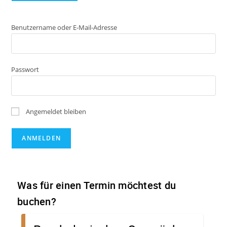
Benutzername oder E-Mail-Adresse
Passwort
Angemeldet bleiben
A
l
t
e
r
n